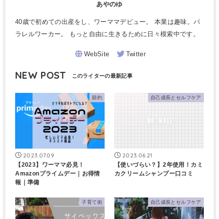
あやのゆ
40歳で初めての出産をし、ワーママデビュー。 本業は趣味。パ
ラレルワーカー。 もっと自由に生きるために日々模索中です。
NEW POST
節約
自己成長とセルフケア
2023.07.09
2023.06.21
【2023】ワーママ必見！
【使いづらい？】2年使用！カミ
Amazonプライムデー｜お得情
カクリームシャンプー口コミ
報｜準備
子育て術
自己成長とセルフケア