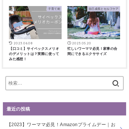
子育て術
自己成長とセルフケア
2023.06.08
2023.05.20
【口コミ】サイベックスメリオ
忙しいワーママ必見！家事の合
のデメリットは？実際に使って
間にできるエクササイズ
みた感想！
検
索:
最近の投稿
【2023】ワーママ必見！Amazonプライムデー｜お