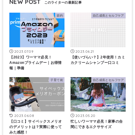
NEW POST
節約
自己成長とセルフケア
2023.07.09
2023.06.21
【2023】ワーママ必見！
【使いづらい？】2年使用！カミ
Amazonプライムデー｜お得情
カクリームシャンプー口コミ
報｜準備
子育て術
自己成長とセルフケア
2023.06.08
2023.05.20
【口コミ】サイベックスメリオ
忙しいワーママ必見！家事の合
のデメリットは？実際に使って
間にできるエクササイズ
みた感想！