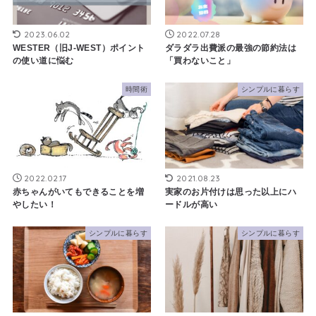
2023.06.02
2022.07.28
WESTER（旧J-WEST）ポイント
ダラダラ出費派の最強の節約法は
の使い道に悩む
「買わないこと」
時間術
シンプルに暮らす
2022.02.17
2021.08.23
赤ちゃんがいてもできることを増
実家のお片付けは思った以上にハ
やしたい！
ードルが高い
シンプルに暮らす
シンプルに暮らす